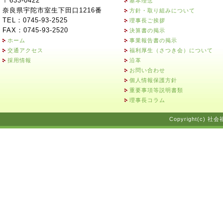
〒633-0422
基本理念
奈良県宇陀市室生下田口1216番
方針・取り組みについて
TEL：0745-93-2525
理事長ご挨拶
FAX：0745-93-2520
決算書の掲示
ホーム
事業報告書の掲示
交通アクセス
福利厚生（さつき会）について
採用情報
沿革
お問い合わせ
個人情報保護方針
重要事項等説明書類
理事長コラム
Copyright(c) 社会